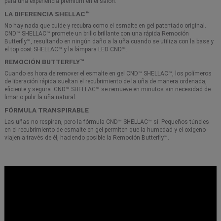
para una experiencia premium en el salón.
LA DIFERENCIA SHELLAC™
No hay nada que cuide y recubra como el esmalte en gel patentado original.
CND™ SHELLAC™ promete un brillo brillante con una rápida Remoción
Butterfly™, resultando en ningún daño a la uña cuando se utiliza con la base y
el top coat SHELLAC™ y la lámpara LED CND™.
REMOCIÓN BUTTERFLY™
Cuando es hora de remover el esmalte en gel CND™ SHELLAC™, los polímeros
de liberación rápida sueltan el recubrimiento de la uña de manera ordenada,
eficiente y segura. CND™ SHELLAC™ se remueve en minutos sin necesidad de
limar o pulir la uña natural.
FÓRMULA TRANSPIRABLE
Las uñas no respiran, pero la fórmula CND™ SHELLAC™ sí. Pequeños túneles
en el recubrimiento de esmalte en gel permiten que la humedad y el oxígeno
viajen a través de él, haciendo posible la Remoción Butterfly™.