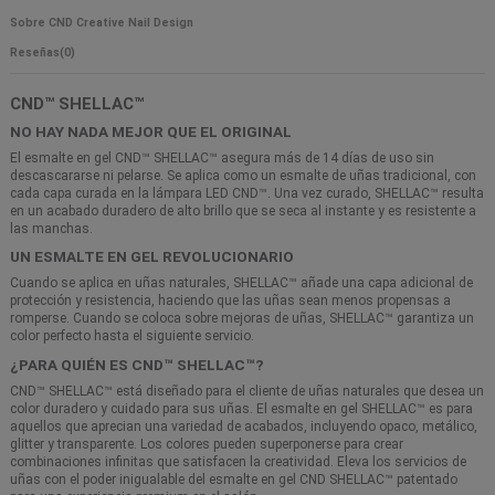
Sobre CND Creative Nail Design
Reseñas
(0)
CND™ SHELLAC™
NO HAY NADA MEJOR QUE EL ORIGINAL
El esmalte en gel CND™ SHELLAC™ asegura más de 14 días de uso sin
descascararse ni pelarse. Se aplica como un esmalte de uñas tradicional, con
cada capa curada en la lámpara LED CND™. Una vez curado, SHELLAC™ resulta
en un acabado duradero de alto brillo que se seca al instante y es resistente a
las manchas.
UN ESMALTE EN GEL REVOLUCIONARIO
Cuando se aplica en uñas naturales, SHELLAC™ añade una capa adicional de
protección y resistencia, haciendo que las uñas sean menos propensas a
romperse. Cuando se coloca sobre mejoras de uñas, SHELLAC™ garantiza un
color perfecto hasta el siguiente servicio.
¿PARA QUIÉN ES CND™ SHELLAC™?
CND™ SHELLAC™ está diseñado para el cliente de uñas naturales que desea un
color duradero y cuidado para sus uñas. El esmalte en gel SHELLAC™ es para
aquellos que aprecian una variedad de acabados, incluyendo opaco, metálico,
glitter y transparente. Los colores pueden superponerse para crear
combinaciones infinitas que satisfacen la creatividad. Eleva los servicios de
uñas con el poder inigualable del esmalte en gel CND SHELLAC™ patentado