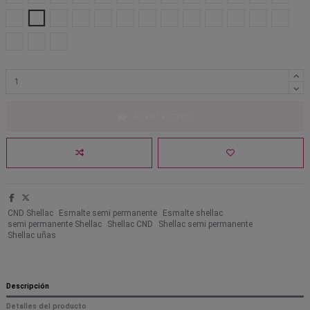
462 Hazy Games
461 Hippie-ocracy
475 Mauve Morphosis
485 Of The Moment
483 Opulent Onyx
488 Pearlwind
477 Plantbound
198 Poison Plum
474 Purplexity
464 Ro-mani-cize
489 Silk Thread
487 Sleeping
473 Tak
478 Teal-Tricity
479 Winter Warrior
247 Shimmering Shores
Añadir al carrito
CND Shellac
Esmalte semi permanente
Esmalte shellac
semi permanente Shellac
Shellac CND
Shellac semi permanente
Shellac uñas
Descripción
Detalles del producto