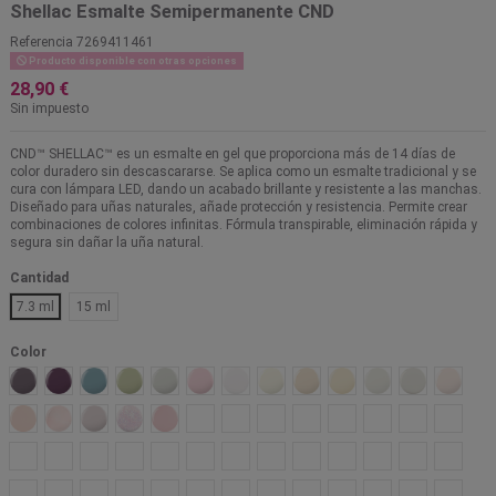
Shellac Esmalte Semipermanente CND
Referencia
7269411461
Producto disponible con otras opciones
28,90 €
Sin impuesto
CND™ SHELLAC™ es un esmalte en gel que proporciona más de 14 días de
color duradero sin descascararse. Se aplica como un esmalte tradicional y se
cura con lámpara LED, dando un acabado brillante y resistente a las manchas.
Diseñado para uñas naturales, añade protección y resistencia. Permite crear
combinaciones de colores infinitas. Fórmula transpirable, eliminación rápida y
segura sin dañar la uña natural.
Cantidad
7.3 ml
15 ml
Color
429 Above My Pay Gray-ed
430 Mulberry Tart
432 Frosted Seaglass
433 Gilded Sage
434 All Frothed Up
435 Backyard Nuptials
108 Cream Puff
318 White wedding
320 Veiled
392 White Button Down
348 Lady Lilly
151 Studio Wh
319 Bo
195 Naked naivete
297 Satin slippers
371 Mover and shaker
262 Ice bar
132 Negligee
142 Romantique
343 Pointe Blanc
103 Beau
295 Aurora
350 Carnation Bliss
268 Unlocked
267 Uncovere
269 Un
347 Soft peony
004 Bare Chemise
373 Rule breaker
321 Forever yours
215 Pink Pursuit
181 Salmon Run
325 Baby Smile
280 Vagabond
275 Jellied
374 Smile maker
308 Exquisite
389 Glitter S
395 Amo
406 Limoncello
387 Candlelight
401 Linen luxury
290 Bellini
136 Powder My Nose
384 Wrapped in Linen
284 Brimstone
265 Satin Pajamas
346 Flowerbed folly
408 Willow talk
404 Terracotta dre
370 Self lover
391 Silk