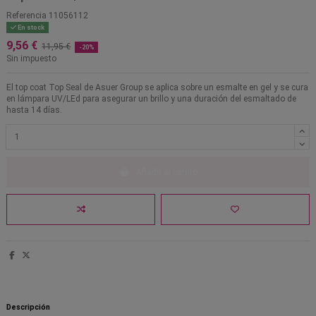
Referencia
11056112
En stock
9,56 €
11,95 €
-20%
Sin impuesto
El top coat Top Seal de Asuer Group se aplica sobre un esmalte en gel y se cura
en lámpara UV/LEd para asegurar un brillo y una duración del esmaltado de
hasta 14 días.
Añadir al carrito
Descripción