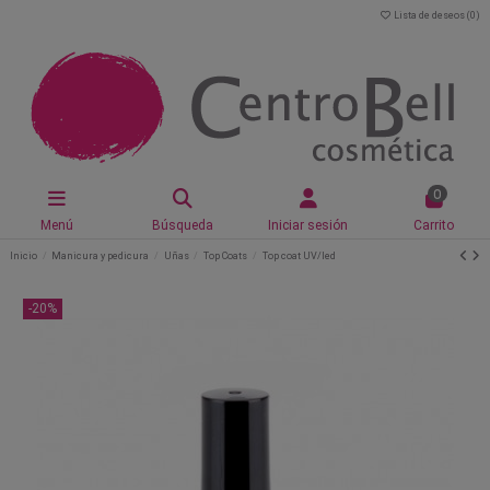
Lista de deseos (
0
)
0
Menú
Búsqueda
Iniciar sesión
Carrito
Inicio
Manicura y pedicura
Uñas
Top Coats
Top coat UV/led
-20%