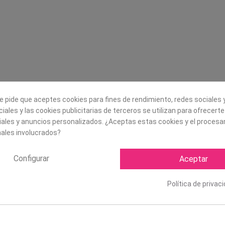
Legal
Sobre nosotros
Aviso legal
Historia
s
Condiciones generales de
Misión, visión y v
contratación
¿Quienes somos?
Envío
Trabaja con noso
Política de Cookies
e pide que aceptes cookies para fines de rendimiento, redes sociales y
Política de Privacidad
iales y las cookies publicitarias de terceros se utilizan para ofrecert
iales y anuncios personalizados. ¿Aceptas estas cookies y el proces
ales involucrados?
Configurar
Aceptar
Política de privac
Copyright ©
2026 Mapexbell S