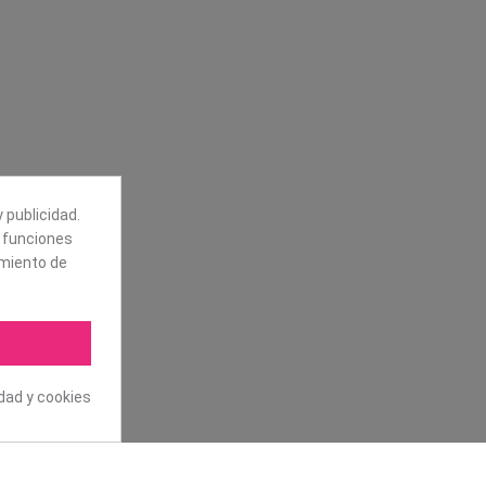
Síguenos
alores
Boletín
tros
 publicidad.
Puede darse de baja en cualquier
e funciones
momento. Para ello, vea nuestra
información de contacto en el aviso
amiento de
legal.
idad y cookies
.L. Todos los derechos reservados.