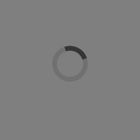
e Nail Design
Reseñas
(0)
 revista NAILS MAGAZINES en varias ocasiones.
praron: