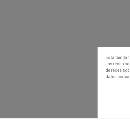
Contacta con nosotros
Información
Mapexbell S.L.
Profesionales
Preguntas frecuente
Calle Arrecife, 8
Tiendas
35010 Las Palmas de Gran
Envío
Canaria
Pago seguro
Polígono Industrial Las Torres
Esta tienda t
Contáctanos
Las redes soc
928240540
de redes soc
datos person