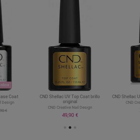
p Coat Duraforce
CND Shellac UV Top Coat Xpress5
CND Solar 
Nail Design
CND Creative Nail Design
CND C
0 €
43,04 €
53,80 €