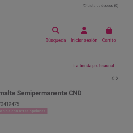
Lista de deseos (
0
)
Búsqueda
Iniciar sesión
Carrito
Ir a tienda profesional
smalte Semipermanente CND
70419475
onible con otras opciones