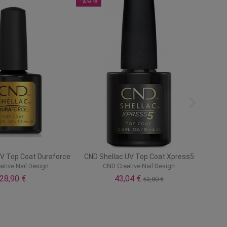
Oil aceite de cutículas
Shellac Base Coat Wear Extender
CND
reative Nail Design
CND Creative Nail Design
38,90 €
49,90 €