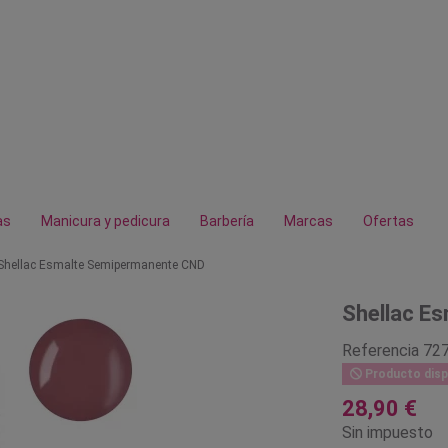
as
Manicura y pedicura
Barbería
Marcas
Ofertas
Shellac Esmalte Semipermanente CND
Shellac E
Referencia
72
Producto disp
28,90 €
Sin impuesto