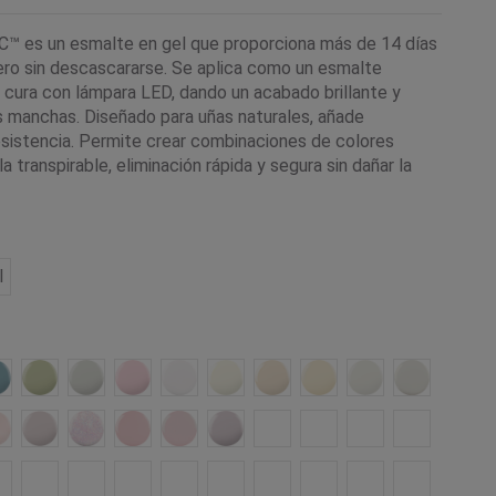
 es un esmalte en gel que proporciona más de 14 días
ero sin descascararse. Se aplica como un esmalte
e cura con lámpara LED, dando un acabado brillante y
as manchas. Diseñado para uñas naturales, añade
esistencia. Permite crear combinaciones de colores
la transpirable, eliminación rápida y segura sin dañar la
l
y Pay Gray-ed
lberry Tart
432 Frosted Seaglass
433 Gilded Sage
434 All Frothed Up
435 Backyard Nuptials
108 Cream Puff
318 White wedding
320 Veiled
392 White Button Dow
348 Lady Lilly
151 Studio
ked naivete
97 Satin slippers
371 Mover and shaker
262 Ice bar
132 Negligee
142 Romantique
343 Pointe Blanc
103 Beau
295 Aurora
350 Carnation Bl
268 Unloc
ed
nmasked
347 Soft peony
004 Bare Chemise
373 Rule breaker
321 Forever yours
215 Pink Pursuit
181 Salmon Run
325 Baby Smile
280 Vagabond
275 Jellied
374 Smile