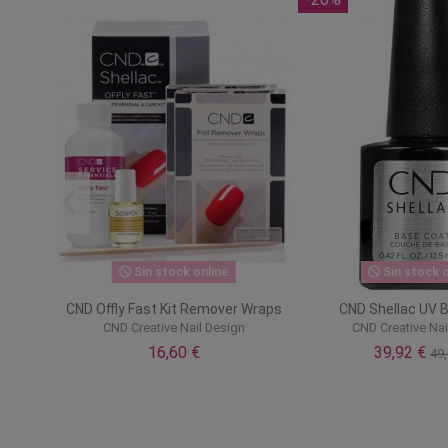
Coat
CND Shellac UV Top Coat brillo
CND Shellac UV To
original
gn
CND Creative 
CND Creative Nail Design
28,9
49,90 €