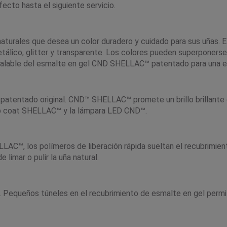
cto hasta el siguiente servicio.
turales que desea un color duradero y cuidado para sus uñas. 
álico, glitter y transparente. Los colores pueden superponerse 
nigualable del esmalte en gel CND SHELLAC™ patentado para una e
patentado original. CND™ SHELLAC™ promete un brillo brillante 
 top coat SHELLAC™ y la lámpara LED CND™.
C™, los polímeros de liberación rápida sueltan el recubrimient
mar o pulir la uña natural.
 Pequeños túneles en el recubrimiento de esmalte en gel permite