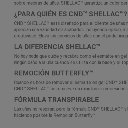
sobre mejoras de uñas, SHELLAC™ garantiza un color perfe
¿PARA QUIÉN ES CND™ SHELLAC™?
CND™ SHELLAC™ está diseñado para el cliente de uñas na
aprecian una variedad de acabados, incluyendo opaco, met
creatividad. Eleva los servicios de uñas con el poder i
LA DIFERENCIA SHELLAC™
No hay nada que cuide y recubra como el esmalte en gel 
ningún daño a la uña cuando se utiliza con la base y el
REMOCIÓN BUTTERFLY™
Cuando es hora de remover el esmalte en gel CND™ SHELLA
CND™ SHELLAC™ se remueve en minutos sin necesidad de li
FÓRMULA TRANSPIRABLE
Las uñas no respiran, pero la fórmula CND™ SHELLAC™ sí.
haciendo posible la Remoción Butterfly™.