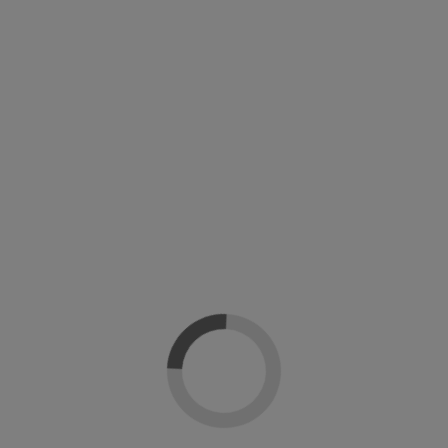
Referencia
EL842800
En stock
6,95 €
Sin impuesto
Añadir al carrito
Detalles del producto
Reseñas
(0)