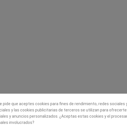
Legal
Sobre nosotros
Aviso legal
Historia
s
Condiciones generales de
Misión, visión y v
contratación
¿Quienes somos?
Envío
Trabaja con noso
Política de Cookies
Política de Privacidad
e pide que aceptes cookies para fines de rendimiento, redes sociales y
iales y las cookies publicitarias de terceros se utilizan para ofrecert
iales y anuncios personalizados. ¿Aceptas estas cookies y el proces
ales involucrados?