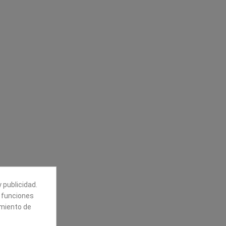
Síguenos
alores
Boletín
tros
Puede darse de baja en cualquier
momento. Para ello, vea nuestra
información de contacto en el aviso
legal.
 publicidad.
e funciones
amiento de