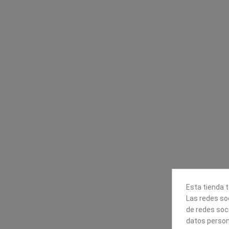
Contacta con nosotros
Información
Mapexbell S.L.
Profesionales
Preguntas frecuente
Calle Arrecife, 8
Tiendas
35010 Las Palmas de Gran
Envío
Canaria
Pago seguro
Polígono Industrial Las Torres
Contáctanos
928240540
Esta tienda t
Las redes soc
de redes soc
datos person