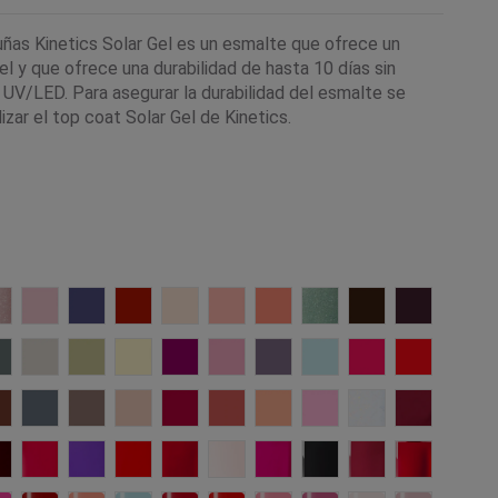
uñas Kinetics Solar Gel es un esmalte que ofrece un
l y que ofrece una durabilidad de hasta 10 días sin
a UV/LED. Para asegurar la durabilidad del esmalte se
izar el top coat Solar Gel de Kinetics.
gs
ss and Smile
648 Perspective
647 Now
646 Vast
645 Accelerate
644 Resilience
643 Daybreak
642 Bloom
641 Shift
628 Espresso
627 Revea
t Cozy
624 Wonder Power
623 Unwind
622 Me time
621 Relive
620 Revel
619 Small Pleasures
618 Leisure
617 Splash
616 Summer
615 Vow
e
joice
612 Grounded
611 Eternity
610 Quiet Confidence
609 Hush
608 Heartbeat
607 Sunburst
606 Origin
605 Euphoria
589 Metaphor
584 Allure
iss
arlet Letter
442 Whisper
435 Get *RED* Done
401 Freedom
372 Kiss Me Not
335 One Night Girl
313 Giselle
208 Jazz Lips
188 Jet Black
077 Imperial
021 Victor