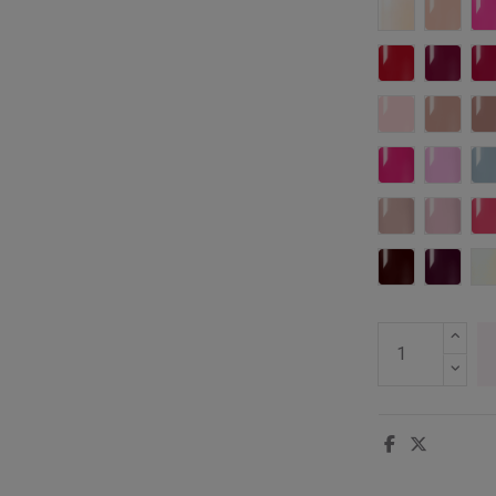
006 Zephyr
059 Ro
383 Nothing
384 Co
478 Skin Twi
479 S
498 Wild Fuc
499 Un
526 Spirit O
527 A
546 Cherry R
547 Be