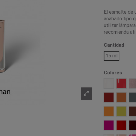
El esmalte de 
acabado tipo ge
utilizar lámpar
recomienda util
Cantidad
15 ml
Colores
001 Beginnin
032 Ki
626 Snug
625 Ge
614 Presenc
613 Re
564 Poison K
464 Sc