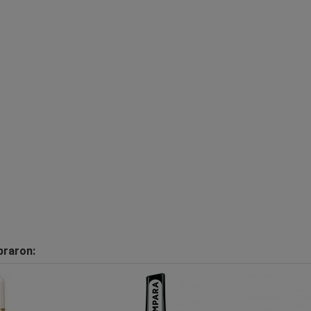
praron: