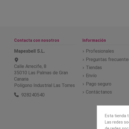
Contacta con nosotros
Información
Mapexbell S.L.
Profesionales
Preguntas frecuente
Calle Arrecife, 8
Tiendas
35010 Las Palmas de Gran
Envío
Canaria
Pago seguro
Polígono Industrial Las Torres
Contáctanos
928240540
Esta tienda t
Las redes soc
de redes soc