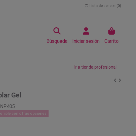
Lista de deseos (
0
)
Búsqueda
Iniciar sesión
Carrito
Ir a tienda profesional
lar Gel
KNP405
onible con otras opciones