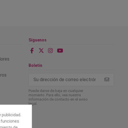
Síguenos
alores
Boletín
tros
Puede darse de baja en cualquier
momento. Para ello, vea nuestra
información de contacto en el aviso
legal.
 publicidad.
e funciones
amiento de