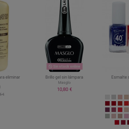
Sin stock online
ara eliminar
Brillo gel sin lámpara
Esmalte 
s
Masglo
d
10,80 €
5 €