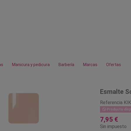
as
Manicura y pedicura
Barbería
Marcas
Ofertas
Esmalte So
Referencia
KI
Producto disp
7,95 €
Sin impuesto