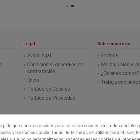
Legal
Sobre nosotros
Aviso legal
Historia
s
Condiciones generales de
Misión, visión y v
contratación
¿Quienes somos?
Envío
Trabaja con noso
Política de Cookies
Política de Privacidad
e pide que aceptes cookies para fines de rendimiento, redes sociales y
iales y las cookies publicitarias de terceros se utilizan para ofrecert
iales y anuncios personalizados. ¿Aceptas estas cookies y el proces