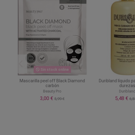
Sin stock online
 9 cm
Mascarilla peel off Black Diamond
Duribland líquido p
carbón
dureza
Beauty Pro
Duriblan
3,00 €
5,48 €
5,99 €
6,8