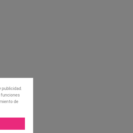
Síguenos
alores
Boletín
tros
Puede darse de baja en cualquier
momento. Para ello, vea nuestra
información de contacto en el aviso
legal.
 publicidad.
e funciones
amiento de