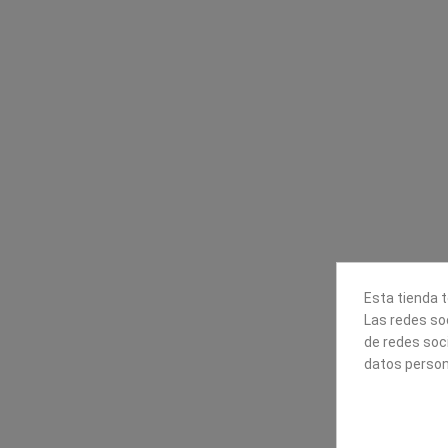
Contacta con nosotros
Información
Mapexbell S.L.
Profesionales
Preguntas frecuente
Calle Arrecife, 8
Tiendas
35010 Las Palmas de Gran
Envío
Canaria
Pago seguro
Polígono Industrial Las Torres
Contáctanos
928240540
Esta tienda t
Las redes soc
de redes soc
datos person