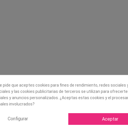
Legal
Sobre nosotros
Aviso legal
Historia
s
Condiciones generales de
Misión, visión y v
contratación
¿Quienes somos?
Envío
Trabaja con noso
Política de Cookies
Política de Privacidad
e pide que aceptes cookies para fines de rendimiento, redes sociales y
iales y las cookies publicitarias de terceros se utilizan para ofrecert
iales y anuncios personalizados. ¿Aceptas estas cookies y el proces
ales involucrados?
Configurar
Aceptar