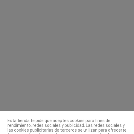
Spray lubricante desinfectante máquinas
Champú rizos Twister Pro You
Babyliss Pro
Revlon Professional
8,95 €
12,39 €
17,70 €
Contacta con nosotros
Información
Legal
Sobre nosotros
Esta tienda te pide que aceptes cookies para fines de
Síguenos
rendimiento, redes sociales y publicidad. Las redes sociales y
las cookies publicitarias de terceros se utilizan para ofrecerte
Boletín