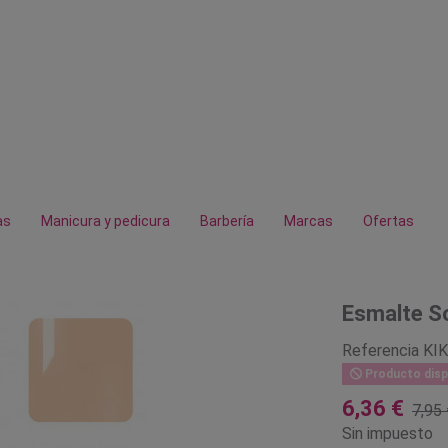
as
Manicura y pedicura
Barbería
Marcas
Ofertas
Esmalte So
Referencia
KI
Producto disp
6,36 €
7,95 
Sin impuesto