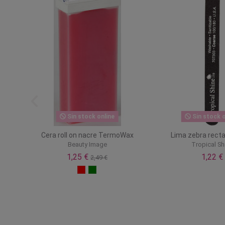
Sin stock online
Sin stock o
lo V&C
Cera roll on nacre TermoWax
Lima zebra rect
Beauty Image
Tropical Sh
1,25 €
1,22 €
2,49 €