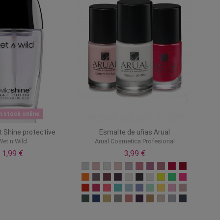
n stock online
 Shine protective
Esmalte de uñas Arual
Wet n Wild
Arual Cosmetica Profesional
1,99 €
3,99 €