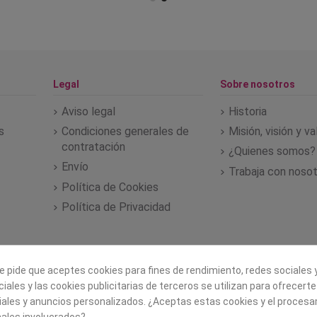
Legal
Sobre nosotros
Aviso legal
Historia
s
Condiciones generales de
Misión, visión y v
contratación
¿Quienes somos?
Envío
Trabaja con noso
Política de Cookies
Política de Privacidad
e pide que aceptes cookies para fines de rendimiento, redes sociales y
iales y las cookies publicitarias de terceros se utilizan para ofrecert
iales y anuncios personalizados. ¿Aceptas estas cookies y el proces