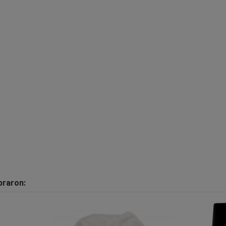
praron: