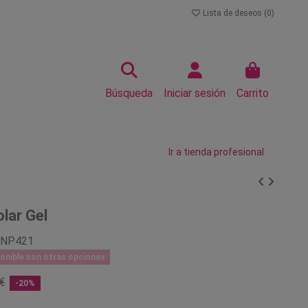
Lista de deseos (
0
)
Búsqueda
Iniciar sesión
Carrito
Ir a tienda profesional
lar Gel
KNP421
onible con otras opciones
€
-20%