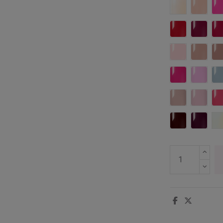
006 Zephyr
059 Ro
383 Nothing
384 Co
478 Skin Twi
479 S
498 Wild Fuc
499 Un
526 Spirit O
527 A
546 Cherry R
547 Be