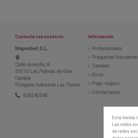
Contacta con nosotros
Información
Mapexbell S.L.
Profesionales
Preguntas frecuente
Calle Arrecife, 8
Tiendas
35010 Las Palmas de Gran
Envío
Canaria
Pago seguro
Polígono Industrial Las Torres
Contáctanos
928240540
Esta tienda t
Las redes soc
de redes soc