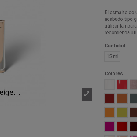
El esmalte de 
acabado tipo ge
utilizar lámpar
recomienda util
Cantidad
15 ml
Colores
001 Beginnin
032 Ki
626 Snug
625 Ge
614 Presenc
613 Re
564 Poison K
464 Sc