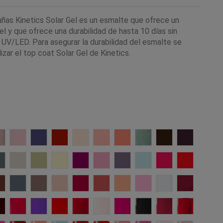
uñas Kinetics Solar Gel es un esmalte que ofrece un
l y que ofrece una durabilidad de hasta 10 días sin
a UV/LED. Para asegurar la durabilidad del esmalte se
izar el top coat Solar Gel de Kinetics.
gs
ss and Smile
648 Perspective
647 Now
646 Vast
645 Accelerate
644 Resilience
643 Daybreak
642 Bloom
641 Shift
628 Espresso
627 Revea
t Cozy
624 Wonder Power
623 Unwind
622 Me time
621 Relive
620 Revel
619 Small Pleasures
618 Leisure
617 Splash
616 Summer
615 Vow
e
joice
612 Grounded
611 Eternity
610 Quiet Confidence
609 Hush
608 Heartbeat
607 Sunburst
606 Origin
605 Euphoria
589 Metaphor
584 Allure
iss
arlet Letter
442 Whisper
435 Get *RED* Done
401 Freedom
372 Kiss Me Not
335 One Night Girl
313 Giselle
208 Jazz Lips
188 Jet Black
077 Imperial
021 Victor