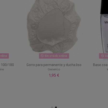
nline
Sin stock online
Si
a 100/180
Gorro para permanente y ducha liso
Base coat
ine
Generico
1,95 €