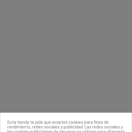
k online
Sin stock o
uleno Sensitive
Carmen coloración permanente
Spray desinfec
gra
Eugene-Perma
Disicide
€
7,99 €
5,56 €
23,63 €
6,95
Contacta con nosotros
Información
Legal
Sobre nosotros
Esta tienda te pide que aceptes cookies para fines de
Síguenos
rendimiento, redes sociales y publicidad. Las redes sociales y
las cookies publicitarias de terceros se utilizan para ofrecerte