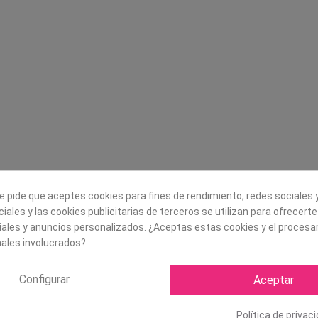
Legal
Sobre nosotros
Aviso legal
Historia
s
Condiciones generales de
Misión, visión y v
contratación
¿Quienes somos?
Envío
Trabaja con noso
Política de Cookies
Política de Privacidad
e pide que aceptes cookies para fines de rendimiento, redes sociales y
iales y las cookies publicitarias de terceros se utilizan para ofrecert
iales y anuncios personalizados. ¿Aceptas estas cookies y el proces
ales involucrados?
Configurar
Aceptar
Política de privac