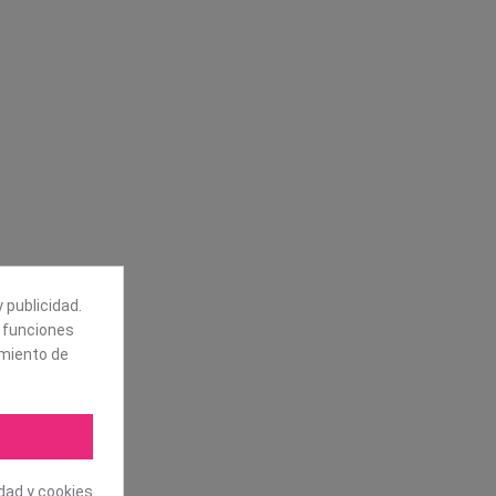
Síguenos
alores
Boletín
tros
Puede darse de baja en cualquier
momento. Para ello, vea nuestra
información de contacto en el aviso
legal.
 publicidad.
e funciones
amiento de
idad y cookies