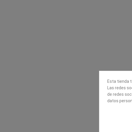
Contacta con nosotros
Información
Mapexbell S.L.
Profesionales
Preguntas frecuente
Calle Arrecife, 8
Tiendas
35010 Las Palmas de Gran
Envío
Canaria
Pago seguro
Polígono Industrial Las Torres
Contáctanos
928240540
Esta tienda t
Las redes soc
de redes soc
datos person