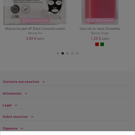
Sin stock online
Sin stock online
Mascarilla peel off Black Diamond carbón
Cera roll on nacre TermoWax
Beauty Pro
Beauty Image
3,00 €
1,25 €
5,99 €
2,49 €
Contacta con nosotros
Información
Legal
Sobre nosotros
Síguenos