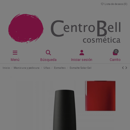
Lista de deseos (
0
)
0
Menú
Búsqueda
Iniciar sesión
Carrito
Inicio
Manicura y pedicura
Uñas
Esmaltes
Esmalte Solar Gel