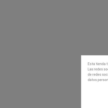
Contacta con nosotros
Información
Mapexbell S.L.
Profesionales
Preguntas frecuente
Calle Arrecife, 8
Tiendas
35010 Las Palmas de Gran
Envío
Canaria
Pago seguro
Polígono Industrial Las Torres
Contáctanos
928240540
Esta tienda t
Las redes soc
de redes soc
datos person