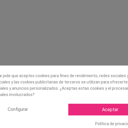
Legal
Sobre nosotros
Aviso legal
Historia
s
Condiciones generales de
Misión, visión y v
contratación
¿Quienes somos?
Envío
Trabaja con noso
Política de Cookies
Política de Privacidad
e pide que aceptes cookies para fines de rendimiento, redes sociales y
iales y las cookies publicitarias de terceros se utilizan para ofrecert
iales y anuncios personalizados. ¿Aceptas estas cookies y el proces
ales involucrados?
Configurar
Aceptar
Política de privac
Copyright ©
2026 Mapexbell S