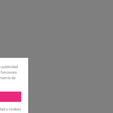
Síguenos
alores
Boletín
tros
Puede darse de baja en cualquier
momento. Para ello, vea nuestra
información de contacto en el aviso
legal.
 publicidad.
e funciones
amiento de
idad y cookies
.L. Todos los derechos reservados.