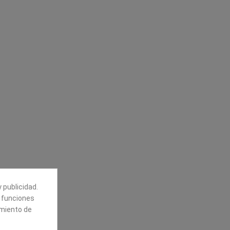
Síguenos
alores
Boletín
tros
Puede darse de baja en cualquier
momento. Para ello, vea nuestra
información de contacto en el aviso
legal.
 publicidad.
e funciones
amiento de