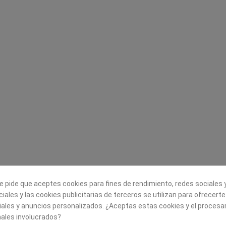
Legal
Sobre nosotros
Aviso legal
Historia
s
Condiciones generales de
Misión, visión y v
contratación
¿Quienes somos?
Envío
Trabaja con noso
Política de Cookies
Política de Privacidad
e pide que aceptes cookies para fines de rendimiento, redes sociales y
iales y las cookies publicitarias de terceros se utilizan para ofrecert
iales y anuncios personalizados. ¿Aceptas estas cookies y el proces
ales involucrados?