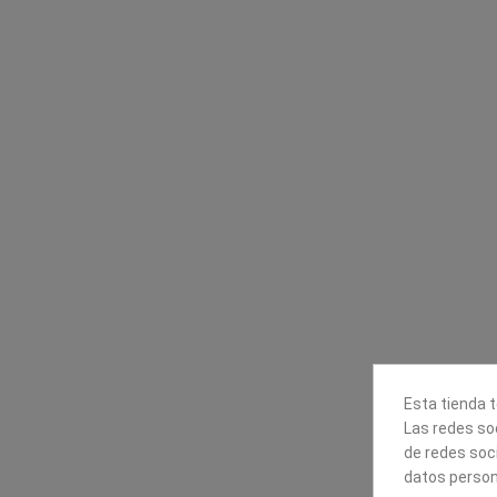
Contacta con nosotros
Información
Mapexbell S.L.
Profesionales
Preguntas frecuente
Calle Arrecife, 8
Tiendas
35010 Las Palmas de Gran
Envío
Canaria
Pago seguro
Polígono Industrial Las Torres
Contáctanos
928240540
Esta tienda t
Las redes soc
de redes soc
datos person