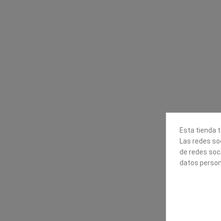
Contacta con nosotros
Información
Mapexbell S.L.
Profesionales
Preguntas frecuente
Calle Arrecife, 8
Tiendas
35010 Las Palmas de Gran
Envío
Canaria
Pago seguro
Polígono Industrial Las Torres
Contáctanos
928240540
Esta tienda t
Las redes soc
de redes soc
datos person