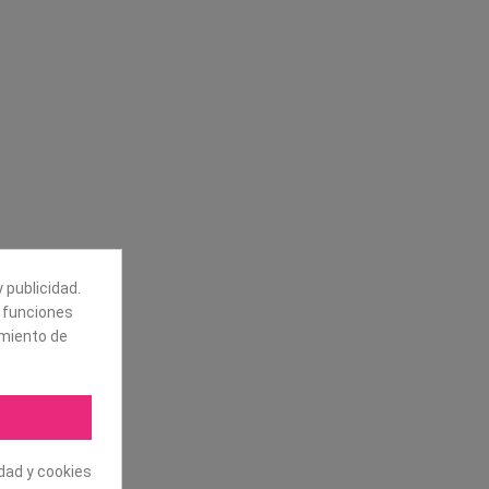
Síguenos
alores
Boletín
tros
Puede darse de baja en cualquier
momento. Para ello, vea nuestra
información de contacto en el aviso
legal.
 publicidad.
e funciones
amiento de
idad y cookies
.L. Todos los derechos reservados.