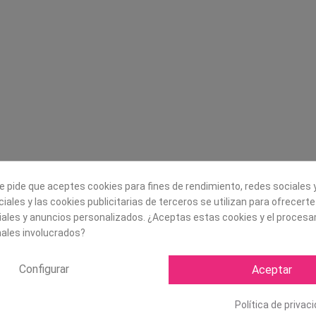
Legal
Sobre nosotros
Aviso legal
Historia
s
Condiciones generales de
Misión, visión y v
contratación
¿Quienes somos?
Envío
Trabaja con noso
Política de Cookies
Política de Privacidad
e pide que aceptes cookies para fines de rendimiento, redes sociales y
iales y las cookies publicitarias de terceros se utilizan para ofrecert
iales y anuncios personalizados. ¿Aceptas estas cookies y el proces
ales involucrados?
Configurar
Aceptar
Política de privac
Copyright ©
2026 Mapexbell S