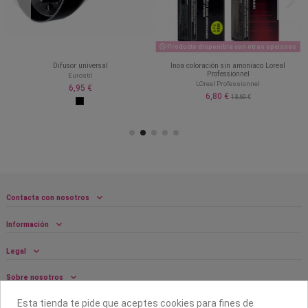
Producto disponible con otras opciones
Difusor universal
Inoa coloración sin amoniaco Loreal
Professionnel
Eurostil
LOreal Professionnel
6,95 €
6,80 €
13,60 €
Contacta con nosotros
Información
Legal
Sobre nosotros
Esta tienda te pide que aceptes cookies para fines de
Síguenos