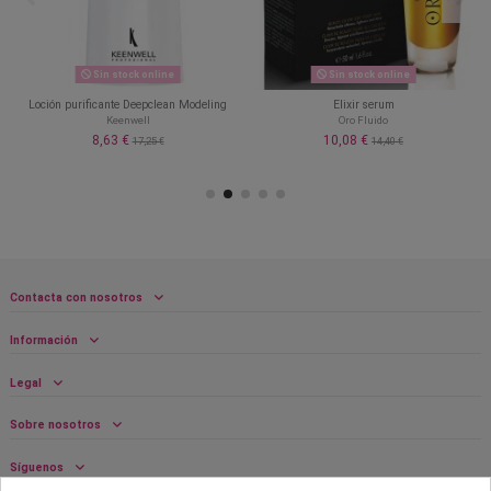
Sin stock online
Sin stock online
Loción purificante Deepclean Modeling
Elixir serum
Keenwell
Oro Fluido
8,63 €
10,08 €
17,25 €
14,40 €
Contacta con nosotros
Información
Legal
Sobre nosotros
Síguenos