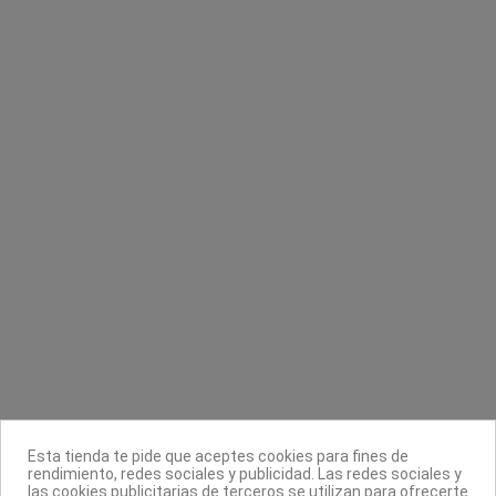
Sin stock online
Base Ajo y Limón
Cera en disco abeja+pasta
Masglo
Beauty Image
8,90 €
12,88 €
Contacta con nosotros
Información
Legal
Esta tienda te pide que aceptes cookies para fines de
rendimiento, redes sociales y publicidad. Las redes sociales y
Sobre nosotros
las cookies publicitarias de terceros se utilizan para ofrecerte