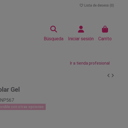
Lista de deseos (
0
)
Búsqueda
Iniciar sesión
Carrito
Ir a tienda profesional
lar Gel
KNP567
onible con otras opciones