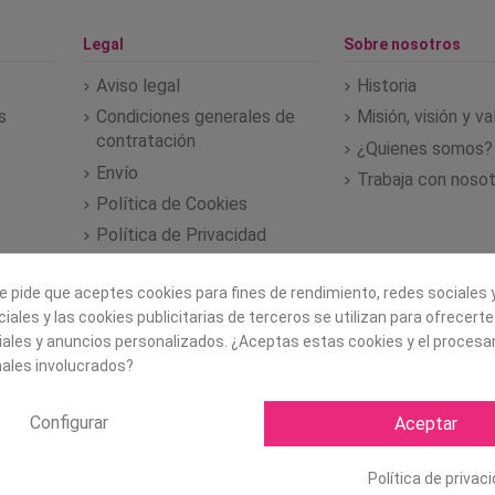
Legal
Sobre nosotros
Aviso legal
Historia
s
Condiciones generales de
Misión, visión y v
contratación
¿Quienes somos?
Envío
Trabaja con noso
Política de Cookies
Política de Privacidad
e pide que aceptes cookies para fines de rendimiento, redes sociales y
iales y las cookies publicitarias de terceros se utilizan para ofrecert
iales y anuncios personalizados. ¿Aceptas estas cookies y el proces
ales involucrados?
Configurar
Aceptar
Política de privac
Copyright ©
2026 Mapexbell S