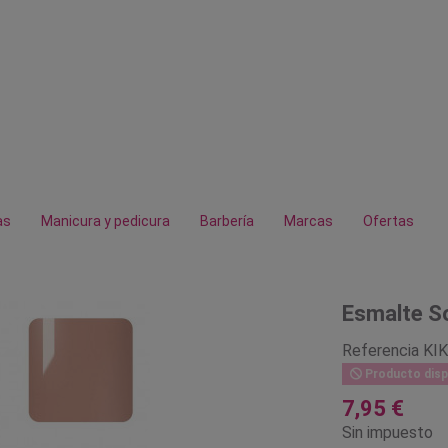
as
Manicura y pedicura
Barbería
Marcas
Ofertas
Esmalte So
Referencia
KI
Producto disp
7,95 €
Sin impuesto