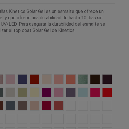
uñas Kinetics Solar Gel es un esmalte que ofrece un
l y que ofrece una durabilidad de hasta 10 días sin
a UV/LED. Para asegurar la durabilidad del esmalte se
izar el top coat Solar Gel de Kinetics.
gs
ss and Smile
648 Perspective
647 Now
646 Vast
645 Accelerate
644 Resilience
643 Daybreak
642 Bloom
641 Shift
628 Espresso
627 Revea
t Cozy
624 Wonder Power
623 Unwind
622 Me time
621 Relive
620 Revel
619 Small Pleasures
618 Leisure
617 Splash
616 Summer
615 Vow
e
joice
612 Grounded
611 Eternity
610 Quiet Confidence
609 Hush
608 Heartbeat
607 Sunburst
606 Origin
605 Euphoria
589 Metaphor
584 Allure
iss
arlet Letter
442 Whisper
435 Get *RED* Done
401 Freedom
372 Kiss Me Not
335 One Night Girl
313 Giselle
208 Jazz Lips
188 Jet Black
077 Imperial
021 Victor