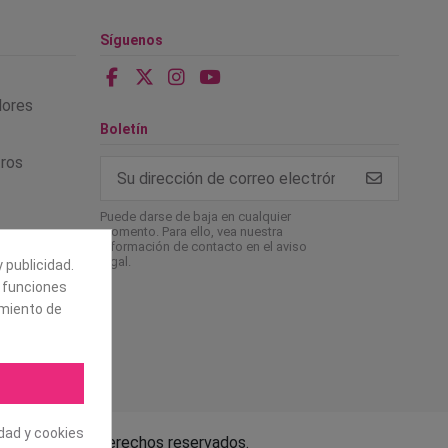
Síguenos
alores
Boletín
tros
Puede darse de baja en cualquier
momento. Para ello, vea nuestra
información de contacto en el aviso
legal.
 publicidad.
e funciones
amiento de
idad y cookies
.L. Todos los derechos reservados.