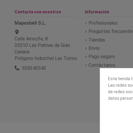
Contacta con nosotros
Información
Mapexbell S.L.
Profesionales
Preguntas frecuente
Calle Arrecife, 8
Tiendas
35010 Las Palmas de Gran
Envío
Canaria
Pago seguro
Polígono Industrial Las Torres
Contáctanos
928240540
Esta tienda t
Las redes soc
de redes soc
datos person