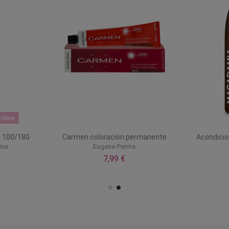
nfusion Keratin tratamiento
Peine escarpidor colores
reconstructor
Eurostil
Kadus Professional
0,95 €
14,70 €