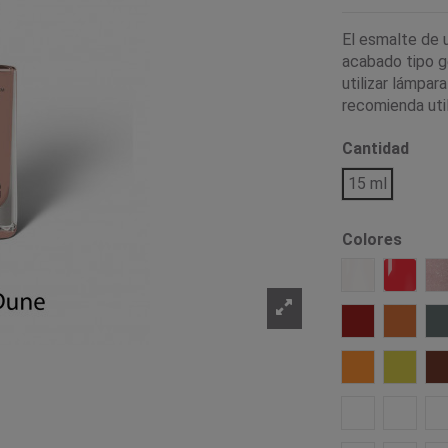
El esmalte de 
acabado tipo ge
utilizar lámpar
recomienda util
Cantidad
15 ml
Colores
001 Beginnin
032 Ki
626 Snug
625 Ge
614 Presenc
613 Re
564 Poison K
464 Sc