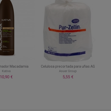
Sin stock online
Sin stock online
Elixir serum
Lima zebra recta 100/180
Oro Fluido
Tropical Shine
10,08 €
1,22 €
14,40 €