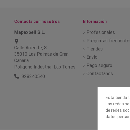
Contacta con nosotros
Información
Mapexbell S.L.
Profesionales
Preguntas frecuente
Calle Arrecife, 8
Tiendas
35010 Las Palmas de Gran
Envío
Canaria
Pago seguro
Polígono Industrial Las Torres
Contáctanos
928240540
Esta tienda t
Las redes soc
de redes soc
datos person