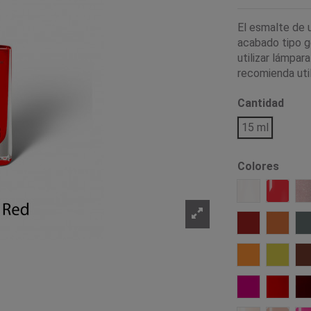
El esmalte de 
acabado tipo ge
utilizar lámpar
recomienda util
Cantidad
15 ml
Colores
001 Beginnin
032 Ki
626 Snug
625 Ge
614 Presenc
613 Re
564 Poison K
464 Sc