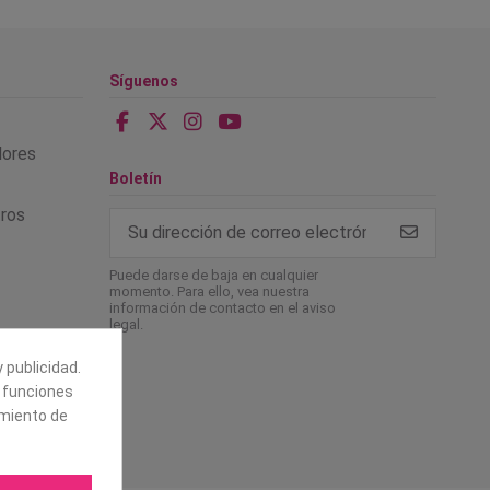
Síguenos
alores
Boletín
tros
Puede darse de baja en cualquier
momento. Para ello, vea nuestra
información de contacto en el aviso
legal.
 publicidad.
e funciones
amiento de