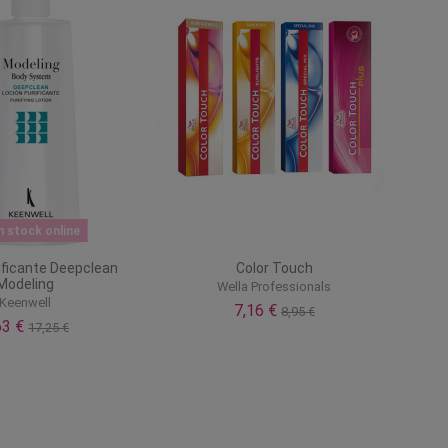
n stock online
ificante Deepclean
Color Touch
Modeling
Wella Professionals
Keenwell
7,16 €
8,95 €
63 €
17,25 €