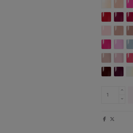
006 Zephyr
059 Ro
383 Nothing
384 Co
478 Skin Twi
479 S
498 Wild Fuc
499 Un
526 Spirit O
527 A
546 Cherry R
547 Be