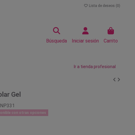
Lista de deseos (
0
)
Búsqueda
Iniciar sesión
Carrito
Ir a tienda profesional
lar Gel
KNP331
onible con otras opciones