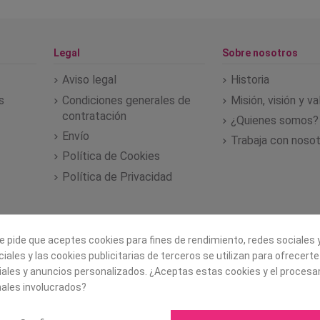
Legal
Sobre nosotros
Aviso legal
Historia
s
Condiciones generales de
Misión, visión y v
contratación
¿Quienes somos?
Envío
Trabaja con noso
Política de Cookies
Política de Privacidad
e pide que aceptes cookies para fines de rendimiento, redes sociales y
iales y las cookies publicitarias de terceros se utilizan para ofrecert
iales y anuncios personalizados. ¿Aceptas estas cookies y el proces
ales involucrados?