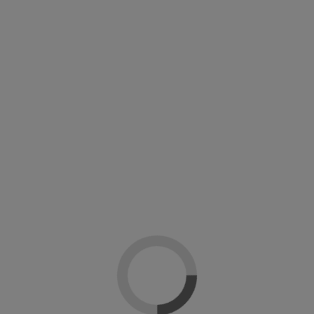
señas
(0)
praron:
-20%