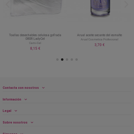
Toallas desechables celulosa gofrada
Arual aceite secante del esmalte
080R LadyCel
Arual Cosmetica Profesional
Cami-Cel
3,70 €
8,15 €
Contacta con nosotros
Información
Legal
Sobre nosotros