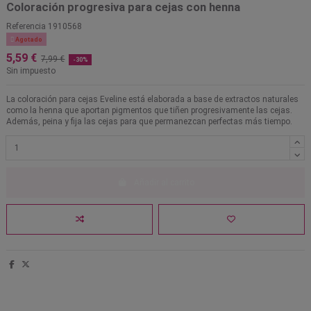
Coloración progresiva para cejas con henna
Referencia
1910568

Agotado
5,59 €
7,99 €
-30%
Sin impuesto
La coloración para cejas Eveline está elaborada a base de extractos naturales
como la henna que aportan pigmentos que tiñen progresivamente las cejas.
Además, peina y fija las cejas para que permanezcan perfectas más tiempo.
Añadir al carrito