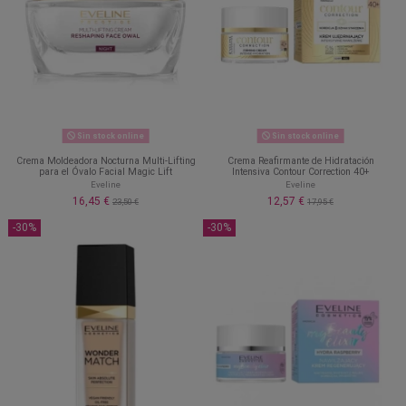
Sin stock online
Sin stock online
Crema Moldeadora Nocturna Multi-Lifting
Crema Reafirmante de Hidratación
para el Óvalo Facial Magic Lift
Intensiva Contour Correction 40+
Eveline
Eveline
16,45 €
12,57 €
23,50 €
17,95 €
-30%
-30%