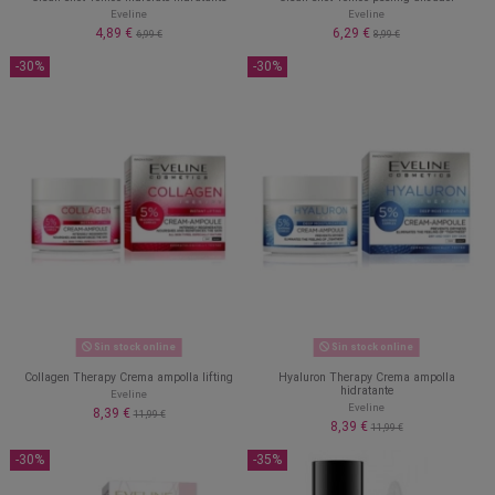
Eveline
Eveline
4,89 €
6,29 €
6,99 €
8,99 €
-30%
-30%
Sin stock online
Sin stock online
Collagen Therapy Crema ampolla lifting
Hyaluron Therapy Crema ampolla
hidratante
Eveline
Eveline
8,39 €
11,99 €
8,39 €
11,99 €
-30%
-35%