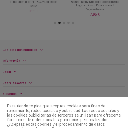
Lima animal print 180/240 g Pollie
Blush Flashy Mix coloración directa
Eugene Perma Professionnel
Pollié
Eugene-Perma
0,99 €
7,95 €
Contacta con nosotros
Información
Legal
Sobre nosotros
Síguenos
Boletín
Esta tienda te pide que aceptes cookies para fines de
rendimiento, redes sociales y publicidad. Las redes sociales y
las cookies publicitarias de terceros se utilizan para ofrecerte
funciones de redes sociales y anuncios personalizados.
¿Aceptas estas cookies y el procesamiento de datos