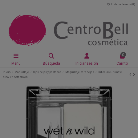
Lista de deseos (
0
)
0
Menú
Búsqueda
Iniciar sesión
Carrito
Inicio
Maquillaje
Ojos, cejas y pestañas
Maquillaje para cejas
Kit cejas Ultimate
brow kit soft brown