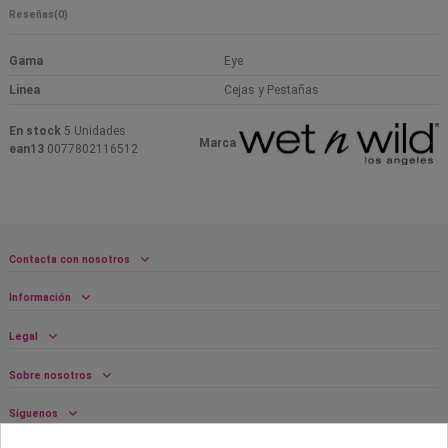
Reseñas
(0)
Gama
Eye
Linea
Cejas y Pestañas
En stock
5 Unidades
Marca
ean13
0077802116512
Contacta con nosotros
Información
Legal
Sobre nosotros
Síguenos