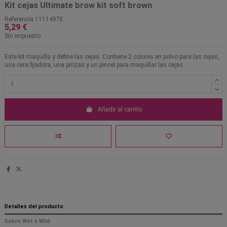
Kit cejas Ultimate brow kit soft brown
Referencia
1111497E
5,29 €
Sin impuesto
Este kit maquilla y define las cejas. Contiene 2 colores en polvo para las cejas,
una cera fijadora, una pinzas y un pincel para maquillar las cejas.
Añadir al carrito
Detalles del producto
Sobre Wet n Wild