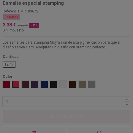
Esmalte especial stamping
Referencia
MR183672

Agotado
3,38 €
5,20 €
-35%
Sin impuesto
Los esmaltes para stamping Moyra son de alta pigmentación para que el
diseño se vea claro. Aseguran un diseño con stamping perfecto.
Cantidad
12 ml
Color
02 Rojo
20 Rosa Neón
03 Rojo Oscuro
04 Púrpura
05 Azul
06 negro
07 blanco
13 Marrón Oscuro
24 Dorado Cromo
25 plata cromo
Añadir al carrito