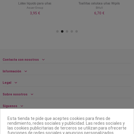
Látex líquido para uñas
Toallitas celulosa uñas Wipils
Asuer Group
Bifull
3,95 €
6,70 €
Contacta con nosotros
Información
Legal
Sobre nosotros
Síguenos
Boletín
Esta tienda te pide que aceptes cookies para fines de
rendimiento, redes sociales y publicidad. Las redes sociales y
las cookies publicitarias de terceros se utilizan para ofrecerte
funciones de redes sociales y anuncios personalizados.