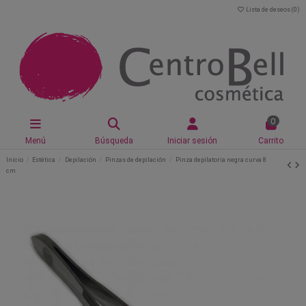
Lista de deseos (
0
)
0
Menú
Búsqueda
Iniciar sesión
Carrito
Inicio
Estética
Depilación
Pinzas de depilación
Pinza depilatoria negra curva 8
cm