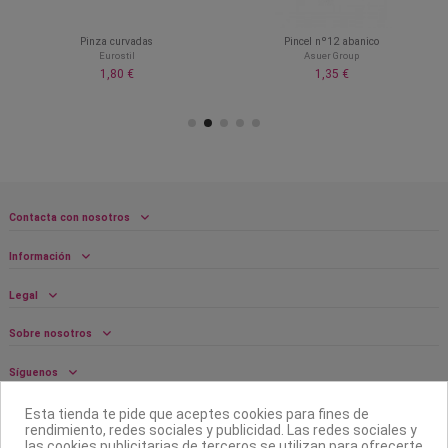
Pinza curvadas
Pincel nº12 abanico
Eurostil
Asuer Group
1,80 €
1,35 €
Contacta con nosotros
Información
Legal
Sobre nosotros
Síguenos
Boletín
Esta tienda te pide que aceptes cookies para fines de
rendimiento, redes sociales y publicidad. Las redes sociales y
las cookies publicitarias de terceros se utilizan para ofrecerte