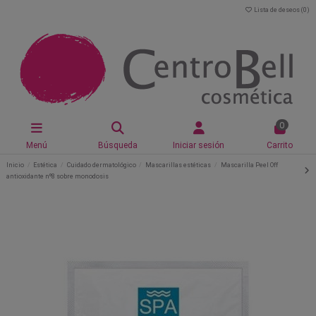
Lista de deseos (
0
)
0
Menú
Búsqueda
Iniciar sesión
Carrito
Inicio
Estética
Cuidado dermatológico
Mascarillas estéticas
Mascarilla Peel Off
antioxidante nº8 sobre monodosis