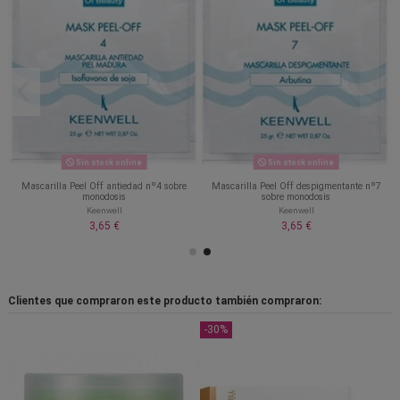
Sin stock online
Sin stock online
e
Mascarilla Peel Off antiedad nº4 sobre
Mascarilla Peel Off despigmentante nº7
monodosis
sobre monodosis
Keenwell
Keenwell
3,65 €
3,65 €
Clientes que compraron este producto también compraron:
-30%