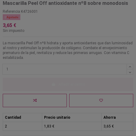
Mascarilla Peel Off antioxidante nº8 sobre monodosis
Referencia
K4726001

Agotado
3,65 €
Sin impuesto
La mascarilla Peel Off nº8 hidrata y aporta antioxidantes que dan luminosidad
al rostro y estimulan la producción de colágeno. Combate el envejecimiento
prematuro de la piel, revitaliza y reduce las primeras arrugas. Con vitamina C
estabilizada.
Añadir al carrito
Cantidad
Precio unitario
Ahorra
2
1,83 €
3,65 €