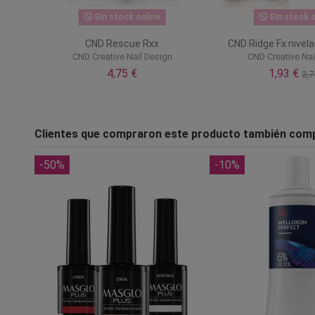
Sin stock online
Sin stock o
CND Rescue Rxx
CND Ridge Fx nivel
CND Creative Nail Design
CND Creative Nai
4,75 €
1,93 €
2,7
Clientes que compraron este producto también com
-50%
-10%