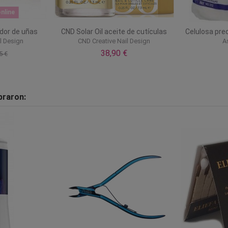
nline
ador de uñas
CND Solar Oil aceite de cutículas
Celulosa pre
l Design
CND Creative Nail Design
A
38,90 €
5 €
praron: