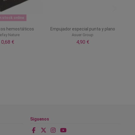
n stock online
tos hemostáticos
Empujador especial punta y plano
iefay Nature
Asuer Group
0,68 €
4,90 €
Síguenos