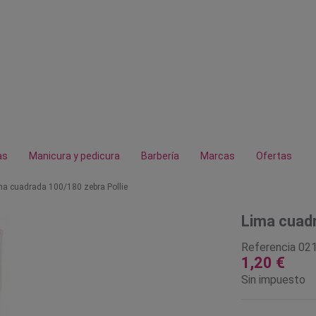
as
Manicura y pedicura
Barbería
Marcas
Ofertas
ma cuadrada 100/180 zebra Pollie
Lima cuadr
Referencia
02
1,20 €
Sin impuesto