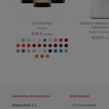
aser
Esmalte Plus
Oxidante Welloxon
volúmenes
Masglo
Wella Profess
8,98 €
17,95 €
10,35 €
11,
Contacta con nosotros
Información
Mapexbell S.L.
Profesionales