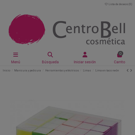
Lista de deseos (
0
)
0
Menú
Búsqueda
Iniciar sesión
Carrito
Inicio
Manicura y pedicura
Herramientas y eléctricos
Limas
Lima en taco neón