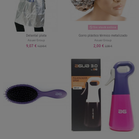
Sin stock online
Delantal plata
Gorro plástico térmico metalizado
Asuer Group
Asuer Group
9,07 €
2,00 €
12,95 €
2,50 €