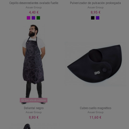
Cepillo desenredantes ovalado fuelle
Pulverizador de pulsación prolongada
Asuer Group
Asuer Group
4,40 €
8,95 €
Sin stock online
Delantal negro
Cubre cuello magnético
Asuer Group
Asuer Group
8,80 €
11,60 €