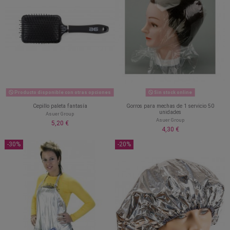
Producto disponible con otras opciones
Sin stock online
Cepillo paleta fantasía
Gorros para mechas de 1 servicio 50
unidades
Asuer Group
Asuer Group
5,20 €
4,30 €
-30%
-20%