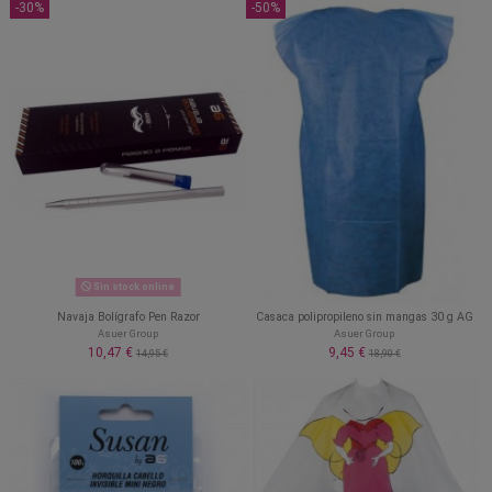
-30%
-50%
Sin stock online
Navaja Bolígrafo Pen Razor
Casaca polipropileno sin mangas 30 g AG
Asuer Group
Asuer Group
10,47 €
9,45 €
14,95 €
18,90 €