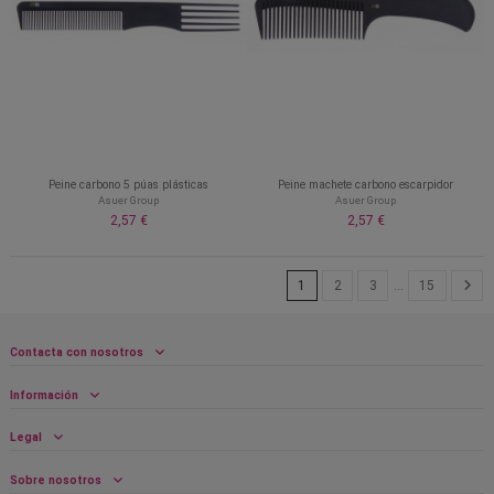
Peine carbono 5 púas plásticas
Peine machete carbono escarpidor
Asuer Group
Asuer Group
2,57 €
2,57 €
1
2
3
…
15
Contacta con nosotros
Información
Legal
Sobre nosotros