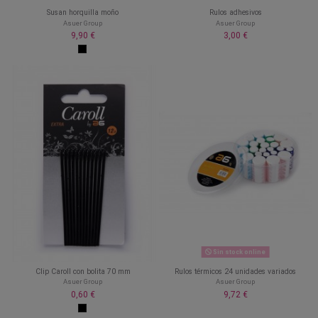
Susan horquilla moño
Rulos adhesivos
Asuer Group
Asuer Group
9,90 €
3,00 €
Sin stock online
Clip Caroll con bolita 70 mm
Rulos térmicos 24 unidades variados
Asuer Group
Asuer Group
0,60 €
9,72 €