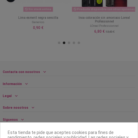
Sin stock online
Producto disponible con otras opciones
Lima esmeril negra sencilla
Inoa coloración sin amoniaco Loreal
Professionnel
Generico
LOreal Professionnel
0,90 €
6,80 €
13,60 €
Contacta con nosotros
Información
Legal
Sobre nosotros
Síguenos
Boletín
Esta tienda te pide que aceptes cookies para fines de
rendimiento, redes sociales y publicidad. Las redes sociales y