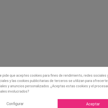
Legal
Sobre nosotros
Aviso legal
Historia
s
Condiciones generales de
Misión, visión y v
contratación
¿Quienes somos?
Envío
Trabaja con noso
Política de Cookies
Política de Privacidad
e pide que aceptes cookies para fines de rendimiento, redes sociales y
iales y las cookies publicitarias de terceros se utilizan para ofrecert
iales y anuncios personalizados. ¿Aceptas estas cookies y el proces
ales involucrados?
Configurar
Aceptar