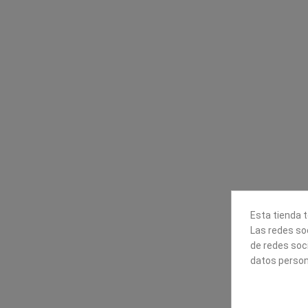
Contacta con nosotros
Información
Mapexbell S.L.
Profesionales
Preguntas frecuente
Calle Arrecife, 8
Tiendas
35010 Las Palmas de Gran
Envío
Canaria
Pago seguro
Polígono Industrial Las Torres
Contáctanos
928240540
Esta tienda t
Las redes soc
de redes soc
datos person