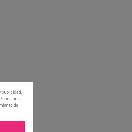
Síguenos
alores
Boletín
tros
Puede darse de baja en cualquier
momento. Para ello, vea nuestra
información de contacto en el aviso
legal.
 publicidad.
e funciones
amiento de