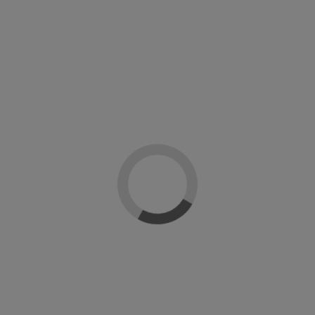
Masglo Evolution
praron: