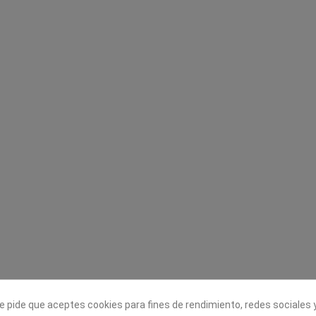
Legal
Sobre nosotros
Aviso legal
Historia
s
Condiciones generales de
Misión, visión y v
contratación
¿Quienes somos?
Envío
Trabaja con noso
Política de Cookies
Política de Privacidad
e pide que aceptes cookies para fines de rendimiento, redes sociales y