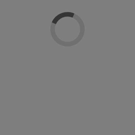
en Cleanser
de cutículas
as bases, tops y color de la misma marca o sistema para garantiz
praron: