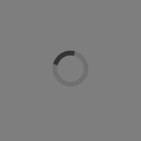
Añadir al carrito
Descripción
Detalles del producto
Reseñas
(0)
Gel polish supreme de Naj-lo profesional. Un esmalte en gel ultrabrillante y
duradero. Gama de colores ultrapigmentados y cubrientes desde la primera
mano. Se retira facilmente en 10 min y polimeriza en lámpara UV en 2 min y en
Led en 30 seg.
Modo de empleo: