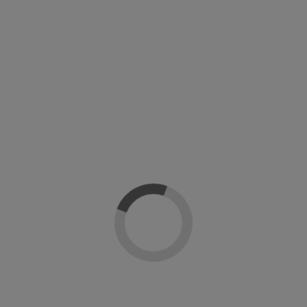
Añadir al carrito
Detalles del producto
Sobre Artistic Nails
Reseñas
(0)
Gama
Colour Gloss
Linea
Colecciones
En stock
3 Unidades
Marca
ean13
814799027793