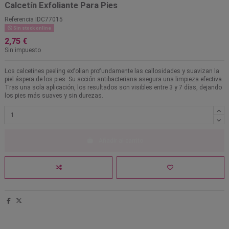
Calcetín Exfoliante Para Pies
Referencia
IDC77015
Sin stock online
2,75 €
Sin impuesto
Los calcetines peeling exfolian profundamente las callosidades y suavizan la
piel áspera de los pies. Su acción antibacteriana asegura una limpieza efectiva.
Tras una sola aplicación, los resultados son visibles entre 3 y 7 días, dejando
los pies más suaves y sin durezas.
Añadir al carrito