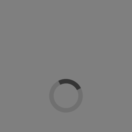
Añadir al carrito
Detalles del producto
Sobre Artistic Nails
Reseñas
(0)
Gama
Colour Gloss
Linea
Colecciones
En stock
1 Unidades
Marca
ean13
811563035558