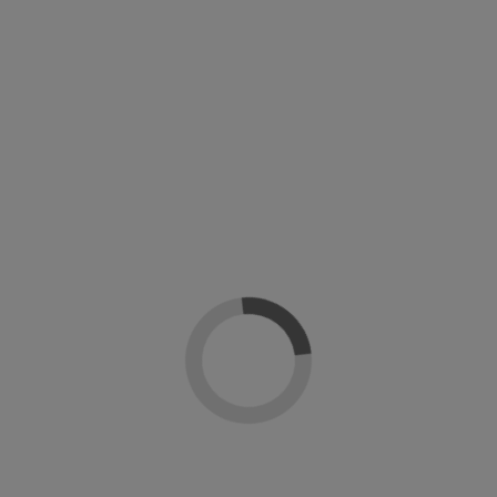
Añadir al carrito
Detalles del producto
Sobre Artistic Nails
Reseñas
(0)
Gama
Colour Gloss
Linea
Colecciones
En stock
1 Unidades
Marca
ean13
811563035541