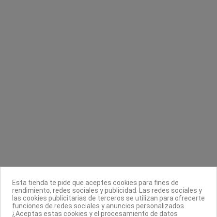
5,90 €
16,14 €
18,99 €
Contacta con nosotros
Información
Legal
Sobre nosotros
Esta tienda te pide que aceptes cookies para fines de
Síguenos
rendimiento, redes sociales y publicidad. Las redes sociales y
las cookies publicitarias de terceros se utilizan para ofrecerte
Boletín
funciones de redes sociales y anuncios personalizados.
¿Aceptas estas cookies y el procesamiento de datos