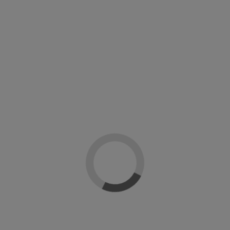
Añadir al carrito
Descripción
Detalles del producto
Reseñas
(0)
Una vez que el esmalte semi permanente en gel Everlac Express se haya
curado en la lámpara UV/LED no es necesario eliminar la capa de dispersión.
Con una sola capa ya aporta un color intenso, brillante y duradero.