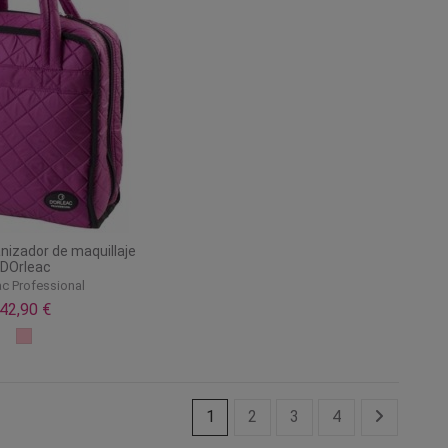
nizador de maquillaje
DOrleac
ac Professional
42,90 €
1
2
3
4