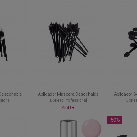
 Desechable
Aplicador Mascara Desechable
Aplicador 
sional
Dorleac Professional
Dorle
4,60 €
-50%