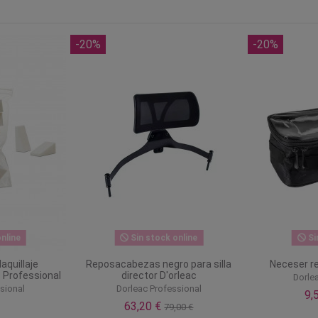
-20%
-20%
nline
Sin stock online
Si
aquillaje
Reposacabezas negro para silla
Neceser r
c Professional
director D'orleac
Dorle
sional
Dorleac Professional
9,
63,20 €
79,00 €