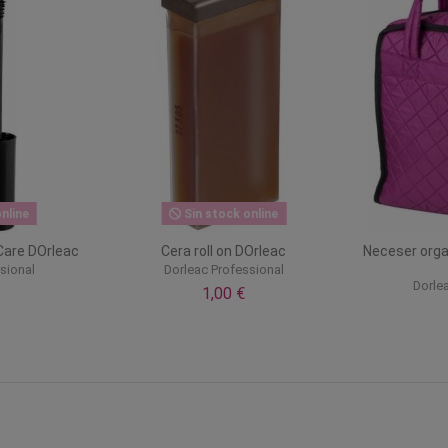
nline
Sin stock online
are DOrleac
Cera roll on DOrleac
Neceser orga
sional
Dorleac Professional
Dorle
1,00 €