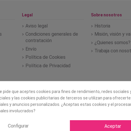
Legal
Sobre nosotros
Aviso legal
Historia
s
Condiciones generales de
Misión, visión y v
contratación
¿Quienes somos?
Envío
Trabaja con noso
Política de Cookies
Política de Privacidad
e pide que aceptes cookies para fines de rendimiento, redes sociales y
iales y las cookies publicitarias de terceros se utilizan para ofrecert
iales y anuncios personalizados. ¿Aceptas estas cookies y el proces
ales involucrados?
Configurar
Aceptar