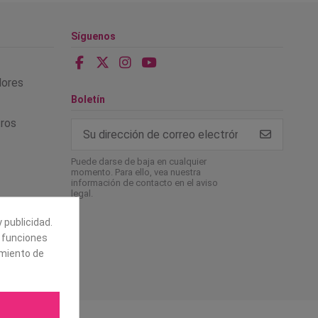
Síguenos
alores
Boletín
tros
Puede darse de baja en cualquier
momento. Para ello, vea nuestra
información de contacto en el aviso
legal.
 publicidad.
e funciones
amiento de