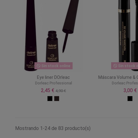
Sin stock online
Sin stock o
Eye liner DOrleac
Máscara Volume & C
Dorleac Professional
Dorleac Profes
2,45 €
3,00 €
4,90 €
Mostrando 1-24 de 83 producto(s)