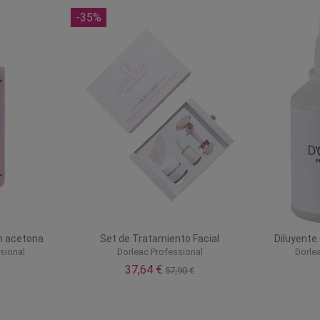
-35%
n acetona
Set de Tratamiento Facial
Diluyente
sional
Dorleac Professional
Dorle
37,64 €
57,90 €