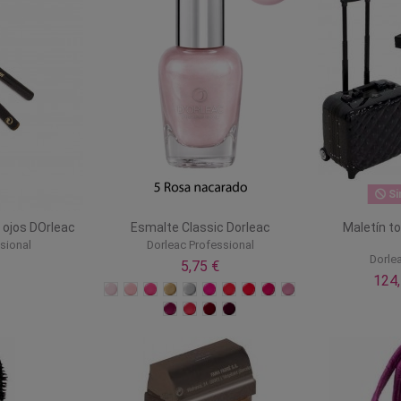
Si
e ojos DOrleac
Esmalte Classic Dorleac
Maletín to
sional
Dorleac Professional
Dorle
5,75 €
124