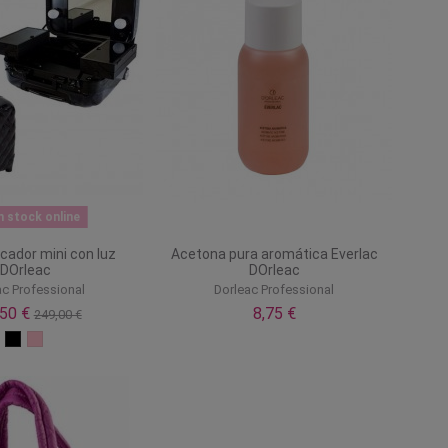
n stock online
cador mini con luz
Acetona pura aromática Everlac
DOrleac
DOrleac
ac Professional
Dorleac Professional
,50 €
8,75 €
249,00 €