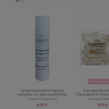
Sin stock o
Spray higienizante manos y
Esponjas Para M
utensilios con aloe vera DOrleac
Triangulares D'Orlea
Dorleac Professional
Dorleac Profes
6,99 €
9,99 €