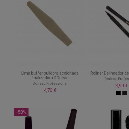
Lima buffer pulidora acolchada
Roliner Delineador d
finalizadora DOrleac
Dorleac Profes
Dorleac Professional
3,99 €
4,70 €
-50%