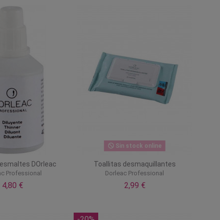
Sin stock online
 esmaltes DOrleac
Toallitas desmaquillantes
ac Professional
Dorleac Professional
4,80 €
2,99 €
-20%