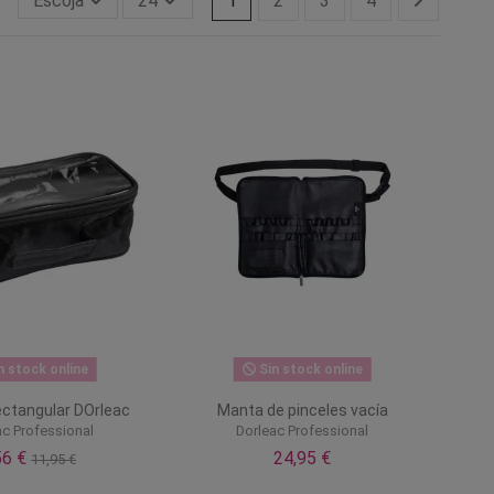
Escoja
24
1
2
3
4
n stock online
Sin stock online
ectangular DOrleac
Manta de pinceles vacía
ac Professional
Dorleac Professional
56 €
24,95 €
11,95 €