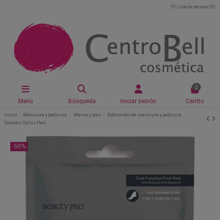
Lista de deseos (
0
)
0
Menú
Búsqueda
Iniciar sesión
Carrito
Inicio
Manicura y pedicura
Manos y pies
Exfoliantes de manicura y pedicura
Calcetin Callus Peel
-50%