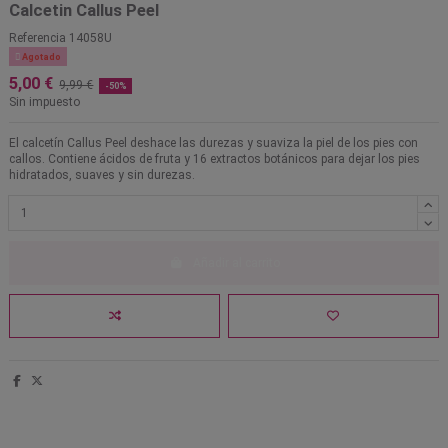
Calcetin Callus Peel
Referencia
14058U

Agotado
5,00 €
9,99 €
-50%
Sin impuesto
El calcetín Callus Peel deshace las durezas y suaviza la piel de los pies con
callos. Contiene ácidos de fruta y 16 extractos botánicos para dejar los pies
hidratados, suaves y sin durezas.
Añadir al carrito