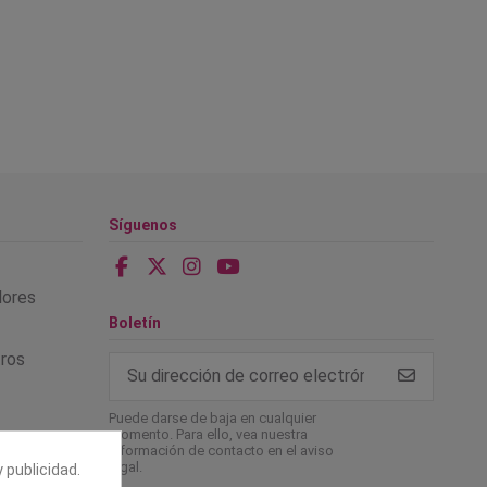
Síguenos
alores
Boletín
tros
Puede darse de baja en cualquier
momento. Para ello, vea nuestra
información de contacto en el aviso
legal.
 publicidad.