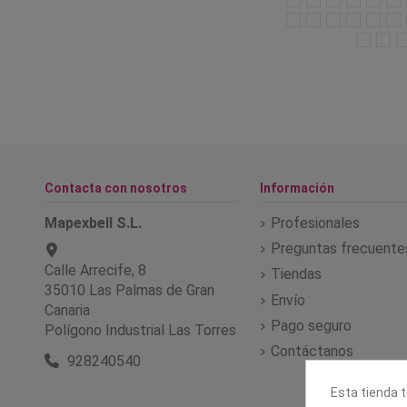
Contacta con nosotros
Información
Mapexbell S.L.
Profesionales
Preguntas frecuente
Calle Arrecife, 8
Tiendas
35010 Las Palmas de Gran
Envío
Canaria
Pago seguro
Polígono Industrial Las Torres
Contáctanos
928240540
Esta tienda t