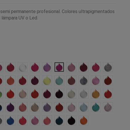
 semi permanente profesional. Colores ultrapigmentados
 lámpara UV o Led.
c Bomb
You And Me
Wine Red
Blanco
Vivid Shock Violet
Villa Of Roses
Vibrant Violet
Tickle Me Pink
Temptation Island
Sweet Kiss
Silver Pani
Sand
sland
Romeo E Giulietta
Red Vermelho
Purplish Mode
Purple Drank
Phiphi Island Fluo Glitter
One Hundred
Mr Brown
Moon & Star
Miss Piggy Pink
Milena
 Fluo
alibu Fluo Glitter
Magic Reef
Little Princess
Kiss My Lips
Jugger
Joker
Ivory
Ice Cristal
Ice Cream Melo
I'm Crazy
a Matata
Great Blue
Grace Bay
Fresh Fruit
Elegance
Delicious
Cupido
Cotton Candy
Cellophane
Cat Eye Turques
Cat Eye R
e Pink
Cat Eye Grey
Cat Eye Blue
Caffe Del Mar Fluo Glitter
Bubble Bubble
Boracay Fluo Glitter
Blue Sky
Negro
Bikini Fluo