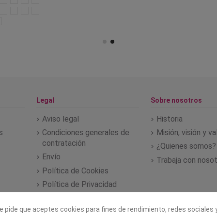
Legal
Sobre nosotros
Aviso legal
Historia
s
Condiciones generales de
Misión, visión y v
contratación
¿Quienes somos?
Envío
Trabaja con noso
Política de Cookies
Política de Privacidad
e pide que aceptes cookies para fines de rendimiento, redes sociales y