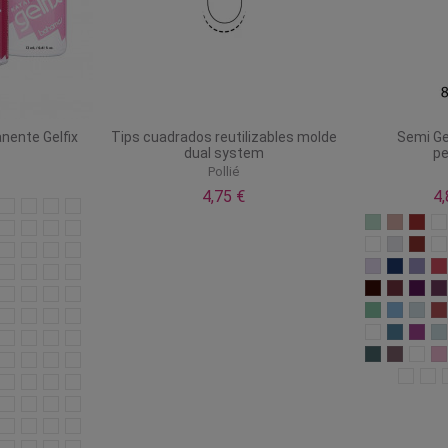
crub Fresh deshidratador
Lima media luna 100/180 zebra
antipatógeno
Pollie
ND Creative Nail Design
Pollié
52,80 €
1,20 €
66,00 €