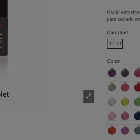
Naj-lo esmalte
para secado en
Cantidad
10 ml
Color
80s Flashy
Atomi
Shimmering 
Rose I
Matte
Malindi
M
Happy
Hakun
Cat Eye Red
Cat Ey