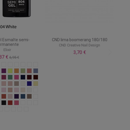
Esmalte semipermanente Gelfix
Tips cuadrados reutilizables m
dual system
Katai
Pollié
9,90 €
4,75 €