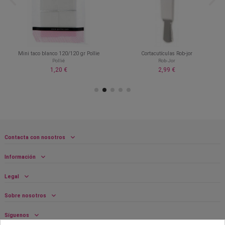
Mini taco blanco 120/120 gr Pollie
Cortacutículas Rob-jor
Pollié
Rob-Jor
1,20 €
2,99 €
Contacta con nosotros
Información
Legal
Sobre nosotros
Síguenos