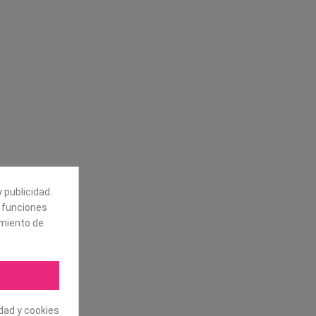
Síguenos
alores
Boletín
tros
Puede darse de baja en cualquier
momento. Para ello, vea nuestra
información de contacto en el aviso
legal.
 publicidad.
e funciones
amiento de
idad y cookies