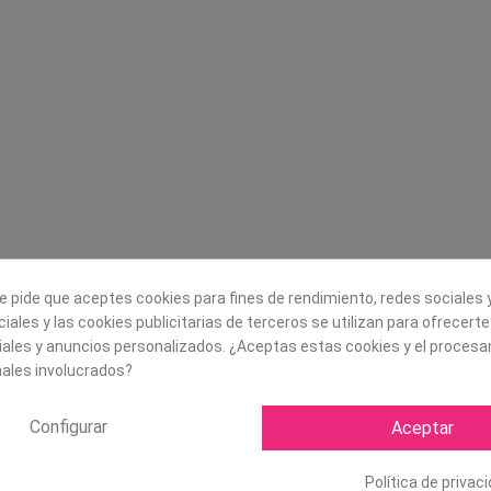
Legal
Sobre nosotros
Aviso legal
Historia
s
Condiciones generales de
Misión, visión y v
contratación
¿Quienes somos?
Envío
Trabaja con noso
Política de Cookies
Política de Privacidad
e pide que aceptes cookies para fines de rendimiento, redes sociales y
iales y las cookies publicitarias de terceros se utilizan para ofrecert
iales y anuncios personalizados. ¿Aceptas estas cookies y el proces
ales involucrados?
Configurar
Aceptar
Política de privac