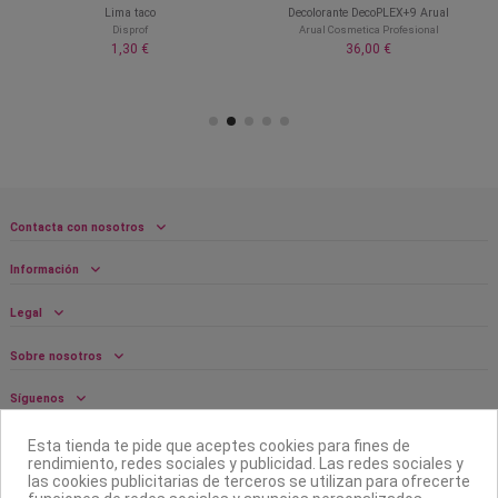
Lima taco
Decolorante DecoPLEX+9 Arual
Disprof
Arual Cosmetica Profesional
1,30 €
36,00 €
Contacta con nosotros
Información
Legal
Sobre nosotros
Síguenos
Boletín
Esta tienda te pide que aceptes cookies para fines de
rendimiento, redes sociales y publicidad. Las redes sociales y
las cookies publicitarias de terceros se utilizan para ofrecerte