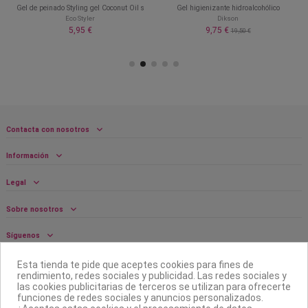
Gel de peinado Styling gel Coconut Oil s
Gel higienizante hidroalcohólico
Eco Styler
Dikson
5,95 €
9,75 €
19,50 €
Contacta con nosotros
Información
Legal
Sobre nosotros
Síguenos
Boletín
Esta tienda te pide que aceptes cookies para fines de
rendimiento, redes sociales y publicidad. Las redes sociales y
las cookies publicitarias de terceros se utilizan para ofrecerte
funciones de redes sociales y anuncios personalizados.