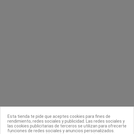
Bol para tinte doble grande con base de
Top Coat Esmalte gel Dorleac
goma
Dorleac Professional
Asuer Group
5,56 €
6,95 €
1,60 €
Contacta con nosotros
Información
Legal
Sobre nosotros
Esta tienda te pide que aceptes cookies para fines de
Síguenos
rendimiento, redes sociales y publicidad. Las redes sociales y
las cookies publicitarias de terceros se utilizan para ofrecerte
Boletín
funciones de redes sociales y anuncios personalizados.