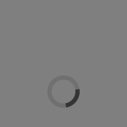
Añadir al carrito
Descripción
Detalles del producto
Sobre Artistic Nails
Reseñas
(0)
El esmalte Artistic Colour Revolution de Artistic Nail Design no contiene 5
sustancias tóxicas que si contienen otros esmaltes no profesionales. Cuida la
uña, no la amarillea y consigue un brillo increíble. Para que este innovador